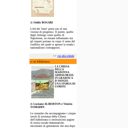
di
Otello BOSARI
L'età dei 'lumi' porta con sé una
visione di progresso. Il potere, quello
degli Asburgo come quello di
Napoleone, ne rimane influenzato ma
gli imperi portano in corpo il seme del
conflitto nel quale si aprono la strada i
nazionalismi contrapposti.
>>
vai alla scheda
::
in biblioteca
LA CHIESA
DELLA
MADONNA
ADDOLORATA
IN GRADISCA
D'ISONZO.
UNA STORIA DI
UOMINI
di
Luciano ALBERTON e Vinicio
TOMADIN
Le cronache che accompagnano i cinque
secoli di esistenza della Chiesa
dell'Addolorata ci restituiscono pagine
di storia sociale drammatiche:
raccontano di generazioni che una dopo