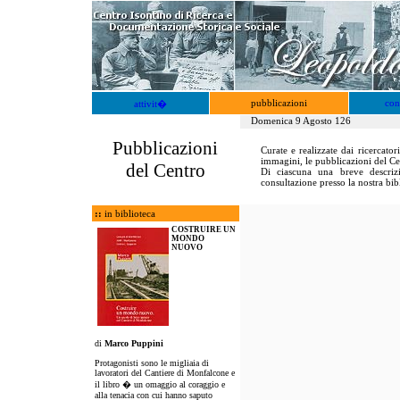
pubblicazioni
con
attivit�
Domenica 9 Agosto 126
Pubblicazioni
Curate e realizzate dai ricercato
immagini, le pubblicazioni del Ce
del Centro
Di ciascuna una breve descriz
consultazione presso la nostra bib
::
in biblioteca
COSTRUIRE UN
MONDO
NUOVO
di
Marco Puppini
Protagonisti sono le migliaia di
lavoratori del Cantiere di Monfalcone e
il libro � un omaggio al coraggio e
alla tenacia con cui hanno saputo