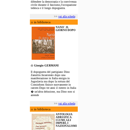
difendere la democrazia e la convivenza
civile durante il fascismo,l'occupazione
tedesca e il lungo dopoguerra.
>>
vai alla scheda
::
in biblioteca
NANO'. IL
GIORNO DOPO
di
Giorgio GERMANI
Il dopoguerra del partigiano Dino
Zanuttin.Incarcerato dopo una
manifestazione in Italia emigra in
Jugoslavia ma dopo la rottura del
Cominform finisce nuovamente in
carcere.Dopo tre anni il rientro in Italia
� un'altra delusione, ma Dino non si
arrende
>>
vai alla scheda
::
in biblioteca
ANTOLOGIA
ADRIATICA.
I LUMI, GLI
IMPERI, I
NAZIONALISMI