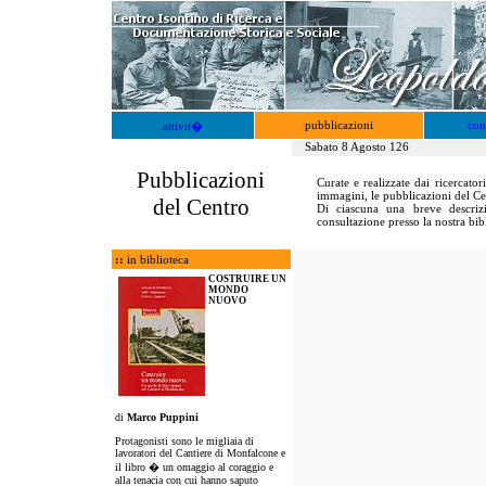
pubblicazioni
con
attivit�
Sabato 8 Agosto 126
Pubblicazioni
Curate e realizzate dai ricercato
immagini, le pubblicazioni del Ce
del Centro
Di ciascuna una breve descriz
consultazione presso la nostra bib
::
in biblioteca
COSTRUIRE UN
MONDO
NUOVO
di
Marco Puppini
Protagonisti sono le migliaia di
lavoratori del Cantiere di Monfalcone e
il libro � un omaggio al coraggio e
alla tenacia con cui hanno saputo