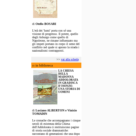
di
Otello BOSARI
L'età dei 'lumi' porta con sé una
visione di progresso. Il potere, quello
degli Asburgo come quello di
Napoleone, ne rimane influenzato ma
gli imperi portano in corpo il seme del
conflitto nel quale si aprono la strada i
nazionalismi contrapposti.
>>
vai alla scheda
::
in biblioteca
LA CHIESA
DELLA
MADONNA
ADDOLORATA
IN GRADISCA
D'ISONZO.
UNA STORIA DI
UOMINI
di
Luciano ALBERTON e Vinicio
TOMADIN
Le cronache che accompagnano i cinque
secoli di esistenza della Chiesa
dell'Addolorata ci restituiscono pagine
di storia sociale drammatiche:
raccontano di generazioni che una dopo