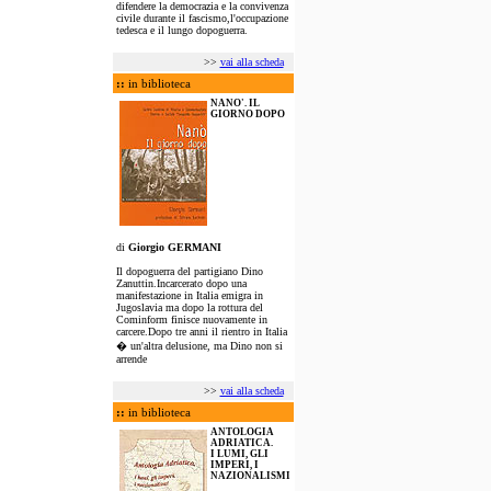
difendere la democrazia e la convivenza
civile durante il fascismo,l'occupazione
tedesca e il lungo dopoguerra.
>>
vai alla scheda
::
in biblioteca
NANO'. IL
GIORNO DOPO
di
Giorgio GERMANI
Il dopoguerra del partigiano Dino
Zanuttin.Incarcerato dopo una
manifestazione in Italia emigra in
Jugoslavia ma dopo la rottura del
Cominform finisce nuovamente in
carcere.Dopo tre anni il rientro in Italia
� un'altra delusione, ma Dino non si
arrende
>>
vai alla scheda
::
in biblioteca
ANTOLOGIA
ADRIATICA.
I LUMI, GLI
IMPERI, I
NAZIONALISMI